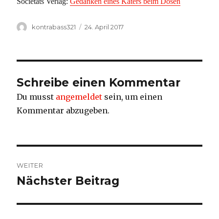
Societäts Verlag:
Gedanken eines Katers beim Dösen
Autor
kontrabass321
Veröffentlicht
24. April 2017
am
Schreibe einen Kommentar
Du musst
angemeldet
sein, um einen
Kommentar abzugeben.
Beitrags-
WEITER
Navigation
Nächster Beitrag
Nächster
Beitrag: