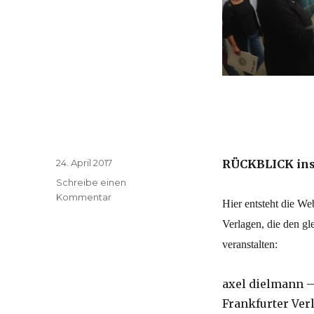
Veröffentlicht
24. April 2017
RÜCKBLICK ins
am
Schreibe einen
Kommentar
zu
Hier entsteht die We
Verlagen, die den g
veranstalten:
axel dielmann –
Frankfurter Ver