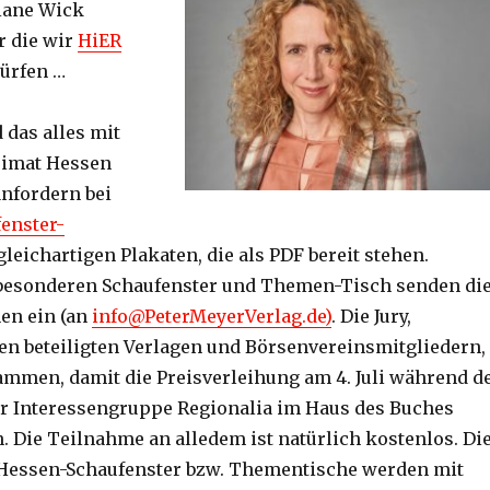
iane Wick
r die wir
HiER
ürfen …
 das alles mit
imat Hessen
anfordern bei
enster-
gleichartigen Plakaten, die als PDF bereit stehen.
 besonderen Schaufenster und Themen-Tisch senden di
en ein (an
info@PeterMeyerVerlag.de)
. Die Jury,
en beteiligten Verlagen und Börsenvereinsmitgliedern,
sammen, damit die Preisverleihung am 4. Juli während d
r Interessengruppe Regionalia im Haus des Buches
. Die Teilnahme an alledem ist natürlich kostenlos. Di
 Hessen-Schaufenster bzw. Thementische werden mit