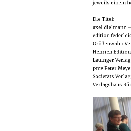
jeweils einem h
Die Titel:
axel dielmann –
edition federlei
Größenwahn Ve
Henrich Editio
Lauinger Verlag
pmv Peter Meyer
Societäts Verlag
Verlagshaus R