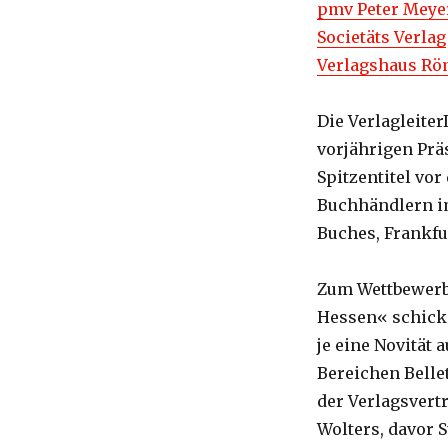
pmv Peter Meye
Societäts Verlag
Verlagshaus R
Die Verlagleite
vorjährigen Prä
Spitzentitel vo
Buchhändlern i
Buches, Frankfu
Zum Wettbewerb
Hessen« schick
je eine Novität 
Bereichen Belle
der Verlagsvertr
Wolters, davor S