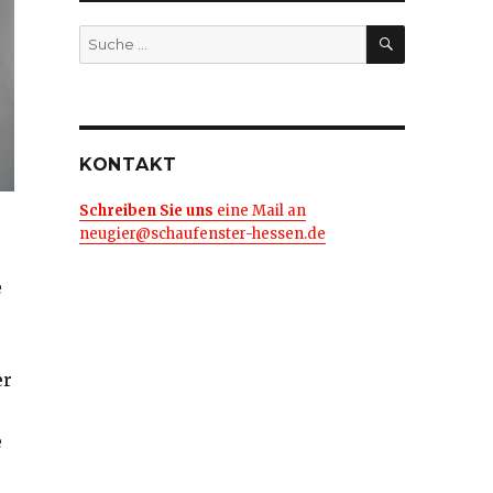
SUCHE
Suche
nach:
KONTAKT
Schreiben Sie uns
eine Mail an
neugier@schaufenster-hessen.de
e
er
e