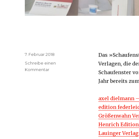
Veröffentlicht
7. Februar 2018
Das »Schaufenst
am
Schreibe einen
Verlagen, die d
Kommentar
zu
Schaufenster vo
Jahr bereits zum
axel dielmann –
edition federlei
Größenwahn Ve
Henrich Editio
Lauinger Verlag